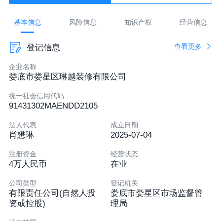
暂无邮箱
基本信息
风险信息
知识产权
经营信息
湖南省娄底市娄星区水洞底镇羊角村村民委员会办
查看更多
登记信息
公楼104室
认证后可发布
企业名称
娄底市娄星区琳越装修有限公司
统一社会信用代码
91431302MAENDD2105
法人代表
成立日期
肖懋琳
2025-07-04
注册资金
经营状态
4万人民币
在业
公司类型
登记机关
有限责任公司(自然人投
娄底市娄星区市场监督管
资或控股)
理局