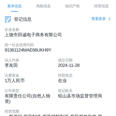
暂无邮箱
基本信息
风险信息
知识产权
经营信息
江西省上饶市铅山县河口镇九阳大道28号电子商务
查看更多
登记信息
创业园1109号
认证后可发布
企业名称
上饶市田诚电子商务有限公司
统一社会信用代码
91361124MAE66UKH9Y
法人代表
成立日期
李友田
2024-11-28
注册资金
经营状态
1万人民币
在业
公司类型
登记机关
有限责任公司(自然人独
铅山县市场监督管理局
资)
经营范围